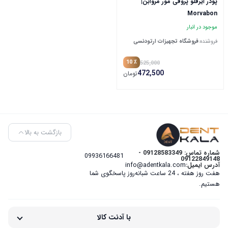
پودر ایرفلو پروفی مور مروابن|
Morvabon
موجود در انبار
فروشنده:
فروشگاه تجهیزات ارتودنسی
٪ 10
525,000
472,500
تومان
بازگشت به بالا
شماره تماس: 09128583349 -
09936166481
09122849148
آدرس ایمیل:
info@adentkala.com
هفت روز هفته ، 24 ساعت شبانه‌روز پاسخگوی شما
هستیم.
با آدنت کالا