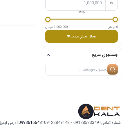
تا
تومان
0 تومان
1,000,000 تومان
اعمال فیلتر قیمت
جستجوی سریع
شماره تماس: 09128583349 - 09122849148
09936166481
آدرس ایمیل
|