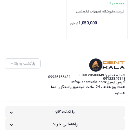
موجود در انبار
فروشنده:
فروشگاه تجهیزات ارتودنسی
1,050,000
تومان
بازگشت به بالا
شماره تماس: 09128583349 -
09936166481
09122849148
آدرس ایمیل:
info@adentkala.com
هفت روز هفته ، 24 ساعت شبانه‌روز پاسخگوی شما
هستیم.
با آدنت کالا
راهنمایی خرید