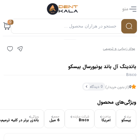
منو
0
مواد زیبایی و ترمیمی
باندینگ آل باند یونیورسال بیسکو
Bisco
0 دیدگاه
0
(از بدون خریدار)
ویژگی‌های محصول
۰ بازدید در ۲۴ ساعت اخیر
برند
ساخت
شرکت سازنده
حجم
ویژگی
بیسکو
امریکا
Bisco
6 میل
باندی برتر در کلیه ترمیم
۰ خریدار در ۱ ماه اخیر