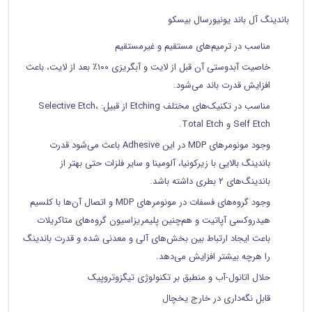
باندینگ آل باند یونیورسال بیسکو
مناسب در ترمیم‌های مستقیم و غیرمستقیم
خاصیت آبدوستی آن قبل از لایت و آبگریزی ۱۰۰٪ بعد از لایت، باعث
افزایش قدرت باند می‌شود.
مناسب در تکنیک‌های مختلف Etching از قبیل: Selective Etch،
Self Etch و Total Etch.
وجود مونومرهای MDP در این Adhesive باعث می‌شود قدرت
باندینگ بالایی با زیرکونیا، آلومینا و سایر فلزات حتی بهتر از
باندینگ‌های ۲ بطری داشته باشد.
وجود گروه‌های فسفات در مونومرهای MDP و اتصال آن‌ها با کلسیم
هیدروکسی آپاتیت و هم‌چنین پلیمریزاسیون گروه‌های متاکریلات
باعث ایجاد ارتباط بین بخش‌های آلی و معدنی شده و قدرت باندینگ
را هرچه بیشتر افزایش می‌دهد.
حلال اتانول-آب و منطبق بر تکنولوژی تیگزوتروپیک
قابل نگه‌داری در خارج یخچال