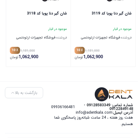
شان گیر دنا پویا کد 3119
شان گیر دنا پویا کد 3118
موجود در انبار
موجود در انبار
فروشنده:
فروشگاه تجهیزات ارتودنسی
فروشنده:
فروشگاه تجهیزات ارتودنسی
٪ 10
٪ 10
1,181,000
1,181,000
1,062,900
1,062,900
تومان
تومان
بازگشت به بالا
شماره تماس: 09128583349 -
09936166481
09122849148
آدرس ایمیل:
info@adentkala.com
هفت روز هفته ، 24 ساعت شبانه‌روز پاسخگوی شما
هستیم.