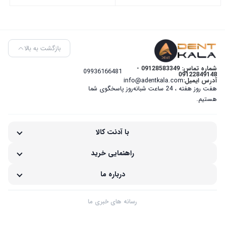
بازگشت به بالا
شماره تماس: 09128583349 -
09936166481
09122849148
آدرس ایمیل:
info@adentkala.com
هفت روز هفته ، 24 ساعت شبانه‌روز پاسخگوی شما
هستیم.
با آدنت کالا
راهنمایی خرید
درباره ما
رسانه های خبری ما