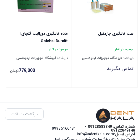
ست قالبگیری چارمفیل
ماده قالبگیری دورالیت گلچای|
Golchai Duralit
موجود در انبار
موجود در انبار
فروشنده:
فروشگاه تجهیزات ارتودنسی
فروشنده:
فروشگاه تجهیزات ارتودنسی
تماس بگیرید
779,000
تومان
بازگشت به بالا
شماره تماس: 09128583349 -
09936166481
09122849148
آدرس ایمیل:
info@adentkala.com
هفت روز هفته ، 24 ساعت شبانه‌روز پاسخگوی شما