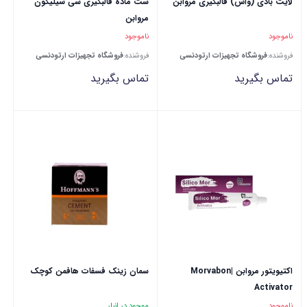
لایت بادی (واش) قالبگیری مروابن
ست ماده قالبگیری سی سیلیکون
مروابن
ناموجود
ناموجود
فروشنده:
فروشگاه تجهیزات ارتودنسی
فروشنده:
فروشگاه تجهیزات ارتودنسی
تماس بگیرید
تماس بگیرید
اکتیویتور مروابن |Morvabon
سمان زینک فسفات هافمن کوچک
Activator
ناموجود
موجود در انبار