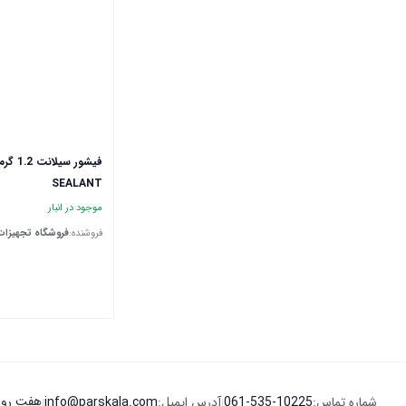
SEALANT
موجود در انبار
فروشنده:
فروشگاه تجهیزات
هفت روز هفته ، 24 ساعت شبا
شماره تماس:
061-535-10225
آدرس ایمیل:
info@parskala.com
|
|