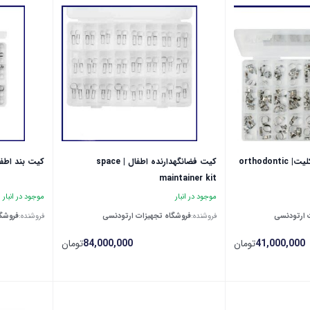
كيت بند ام بي تي با كليت| orthodontic
كيت فضانگهدارنده اطفال | space
كيت بند اطفال |  kit
maintainer kit
موجود در انبار
موجود در انبار
 ارتودنسی
فروشنده:
فروشگاه تجهیزات ارتودنسی
فروشنده:
فروشگا
41,000,000
تومان
84,000,000
تومان