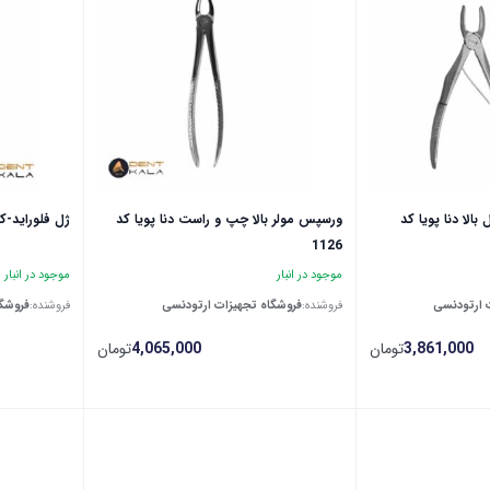
الا ‌دنا پویا کد
ورسپس مولر بالا چپ و راست دنا پویا کد
ژل فلوراید-کبالت-ride Gel
1126
موجود در انبار
موجود در انبار
 ارتودنسی
فروشنده:
فروشگاه تجهیزات ارتودنسی
فروشنده:
فروشگا
3,861,000
تومان
4,065,000
تومان