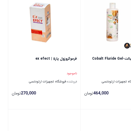
Cobalt Flu
فرموکروزول پارلا | ex efect
ناموجود
ه تجهیزات ارتودنسی
فروشنده:
فروشگاه تجهیزات ارتودنسی
464,000
تومان
270,000
تومان