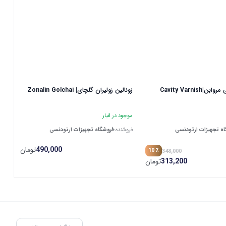
وارنیش رزینی مروابن|Cavity Varnish
زونالین زولیران گلچای| Zonalin Golchai
موجود در انبار
ه تجهیزات ارتودنسی
فروشنده:
فروشگاه تجهیزات ارتودنسی
490,000
تومان
٪ 10
348,000
313,200
تومان