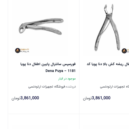
ل ریشه کش بالا دنا پویا کد
فورسپس سانترال پایین اطفال دنا پویا
Dena Puya – 1181
موجود در انبار
ه تجهیزات ارتودنسی
فروشنده:
فروشگاه تجهیزات ارتودنسی
3,861,000
تومان
3,861,000
تومان