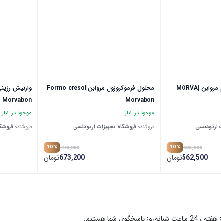
فیشور سیلانت 1.2 گرم مروابن |MORVA
محلول فرموکروزول مروابن|Formo cresol
Morvabon
Morvabon
موجود در انبار
موجود در انبار
 ارتودنسی
فروشنده:
فروشگاه تجهیزات ارتودنسی
فروشنده:
فروشگا
٪ 10
٪ 10
748,000
625,000
562,500
تومان
673,200
تومان
نه‌روز پاسخگوی شما هستیم.