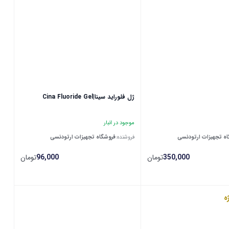
ژل فلوراید سینا|Cina Fluoride Gel
موجود در انبار
ه تجهیزات ارتودنسی
فروشنده:
فروشگاه تجهیزات ارتودنسی
350,000
تومان
96,000
تومان
ه