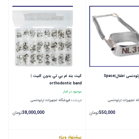
بند فضاساز ارتودنسی اطفال|Space
كيت بند ام بي تي بدون كليت |
orthodontic band
موجود در انبار
ه تجهیزات ارتودنسی
فروشنده:
فروشگاه تجهیزات ارتودنسی
550,000
تومان
38,000,000
تومان
پیشنهاد ویژه