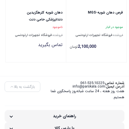
قرص دهان شویه-MGS
دهان شویه کلرهگزیدین
دندانپزشکی حامی دنت
موجود در انبار
ناموجود
فروشنده:
فروشگاه تجهیزات ارتودنسی
فروشنده:
فروشگاه تجهیزات ارتودنسی
تماس بگیرید
2,100,000
تومان
شماره تماس:
061-535-10225
بازگشت به بالا
آدرس ایمیل:
info@parskala.com
هفت روز هفته ، 24 ساعت شبانه‌روز پاسخگوی شما
هستیم.
راهنمای خرید
با پارس کالا