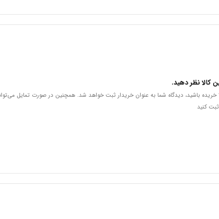
زشکی و انتقال آنها به محل مورد نظر در دهان بیمار استفاده می‌شود. این ابزار به
د مواد را به طور دقیق و بدون اتلاف به ساختار دندان یا پروتز منتقل کنند.
ن کالا نظر دهید.
لا خریده باشید، دیدگاه شما به عنوان خریدار ثبت خواهد شد. همچنین در صورت تمایل می‌توان
ثبت کنید
این ابزار دارای دو سر (Double Ended) است و در سایز بزرگ (Large) با طول 185 میلی‌متر موجود است. این ویژگی‌ها به دندانپزشک اجازه می‌دهد تا
قل نماید.