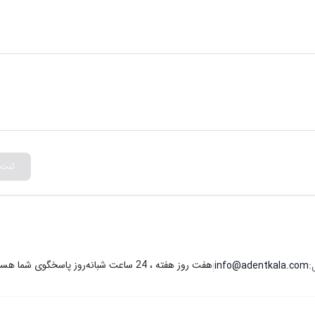
رابر خوردگی و زنگ‌زدگی دارد. همچنین،
اسپاتول محکمه
دارای 5 سال گارانتی ا
ول است. این محصول با افتخار در ایران تولید می‌شود.
ثبت
هفت روز هفته ، 24 ساعت شبانه‌روز پاسخگوی شما هستیم.
:
info@adentkala.com
|