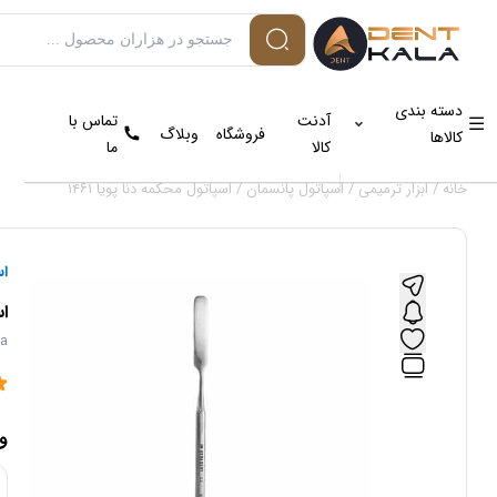
دسته بندی
آدنت
تماس با
فروشگاه
وبلاگ
کالاها
کالا
ما
خانه
/
ابزار ترمیمی
/
اسپاتول پانسمان
/ اسپاتول محکمه دنا پویا ۱۴۶۱
اس
اس
ya
و