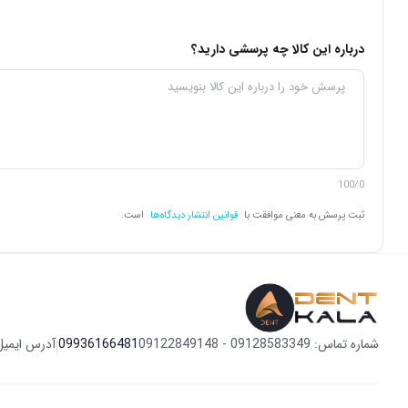
درباره این کالا چه پرسشی دارید؟
این ابزار از جنس فولاد زنگ نزن ساخته شده است که مقاومت بالایی در ب
پویا توسعه کیش می‌باشد که نشان‌دهنده اعتماد به کیفیت و دوام این محص
100/0
ثبت پرسش به معنی موافقت با
قوانین انتشار دیدگاه‌ها
است.
کاربردهای
اسپاتول محکمه دنا پویا
برخی از کاربرد های این محصول را بررسی میکنیم:
شماره تماس: 09128583349 - 09122849148
09936166481
آدرس ایمیل
|