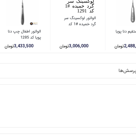
الواتور لوکسینگ سر
گرد خمیده #1 کد
1291
تقیم دنا پویا
الواتور اطفال چپ دنا
پویا کد 1285
2,488
تومان
3,006,000
تومان
3,433,500
تومان
رسش‌ها