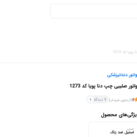
یا کد 1273
واتور دندانپزشکی
واتور صلیبی چپ دنا پویا کد 1273
0 دیدگاه
0
(از بدون خریدار)
یژگی‌های محصول
جنس
استیل ضد زنگ