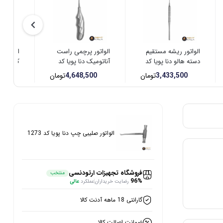
الواتور ریشه مستقیم
الواتور پرچمی راست
الواتور 
دسته هالو دنا پویا کد
آناتومیک دنا پویا کد
کد 1224
4205
1264
3,433,500
تومان
4,648,500
تومان
00
الواتور صلیبی چپ دنا پویا کد 1273
فروشگاه تجهیزات ارتودنسی
منتخب
96%
رضایت خریداران
عملکرد
عالی
گارانتی 18 ماهه آدنت کالا
ضمانت اصالت کالا