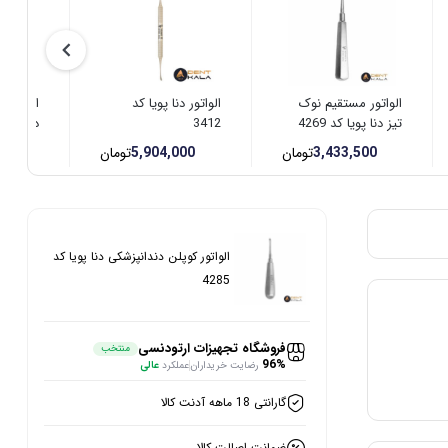
الواتور مستقیم نوک
الواتور دنا پویا کد
الواتور
تیز دنا پویا کد 4269
3412
دنا پویا کد 
3,433,500
تومان
5,904,000
تومان
00
الواتور کوپلن دندانپزشکی دنا پویا کد
4285
فروشگاه تجهیزات ارتودنسی
منتخب
96%
رضایت خریداران
عملکرد
عالی
گارانتی 18 ماهه آدنت کالا
ضمانت اصالت کالا