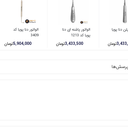
لن دنا پویا
الواتور پاشنه ای دنا
الواتور دنا پویا کد
پویا کد 1213
3409
3,433
تومان
3,433,500
تومان
5,904,000
تومان
رسش‌ها