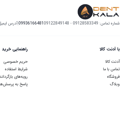
شماره تماس: 09128583349 - 09122849148
09936166481
آدرس ایمیل
|
با آدنت کالا
راهنمایی خرید
آدنت کالا
حریم خصوصی
تماس با ما
شرایط استفاده
فروشگاه
رویه‌های بازگرداند
وبلاگ
پاسخ به پرسش‌ها