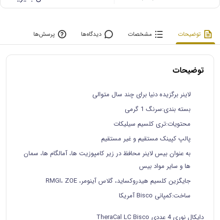
توضیحات
مشخصات
دیدگاه‌ها
پرسش‌ها
توضیحات
لاینر برگزیده دنیا برای چند سال متوالی
بسته بندی:سرنگ 1 گرمی
محتویات:تری کلسیم سیلیکات
پالپ کپینک مستقیم و غیر مستقیم
به عنوان بیس لاینر محافظ در زیر کامپوزیت ها، آمالگام ها، سمان
ها و سایر مواد بیس
جایگزین کلسیم هیدروکساید، گلاس آینومر، RMGI، ZOE
ساخت:کمپانی Bisco آمریکا
دایکال نوری 4 عددی TheraCal LC Bisco