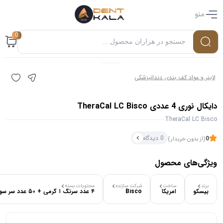
منو
0
لاینر و مواد کف بندی دندانپزشکی
دایکال نوری 4 عددی TheraCal LC Bisco
TheraCal LC Bisco
0 دیدگاه
0
(از بدون خریدار)
ویژگی‌های محصول
۰ بازدید در ۲۴ ساعت اخیر
برند
ساخت
شرکت سازنده
محتویات بسته
بیسکو
امریکا
Bisco
۴ عدد سرنگ ۱ گرمی + ۵۰ عدد سر سوزن
۰ خریدار در ۱ ماه اخیر