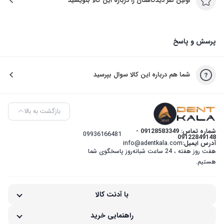
اولین نفر دیدگاهتان را درباره این کالا بنویسید
پرسش و پاسخ
شما هم درباره این کالا سوال بپرسید
بازگشت به بالا
شماره تماس: 09128583349 -
09936166481
09122849148
آدرس ایمیل:
info@adentkala.com
هفت روز هفته ، 24 ساعت شبانه‌روز پاسخگوی شما
هستیم.
با آدنت کالا
راهنمایی خرید