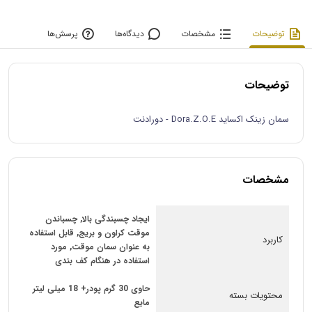
توضیحات
مشخصات
دیدگاه‌ها
پرسش‌ها
توضیحات
سمان زینک اکساید Dora.Z.O.E - دورادنت
مشخصات
ایجاد چسبندگی بالا, چسباندن
موقت کراون و بریج, قابل استفاده
کاربرد
به عنوان سمان موقت, مورد
استفاده در هنگام کف بندی
حاوی 30 گرم پودر+ 18 میلی لیتر
محتویات بسته
مایع