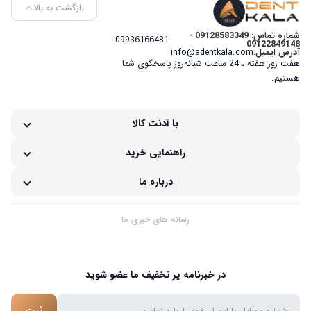
بازگشت به بالا
شماره تماس: 09128583349 -
09936166481
09122849148
آدرس ایمیل:
info@adentkala.com
هفت روز هفته ، 24 ساعت شبانه‌روز پاسخگوی شما
هستیم.
با آدنت کالا
راهنمایی خرید
درباره ما
رسانه های خبری ما
در خبرنامه پر تخفیف ما عضو شوید