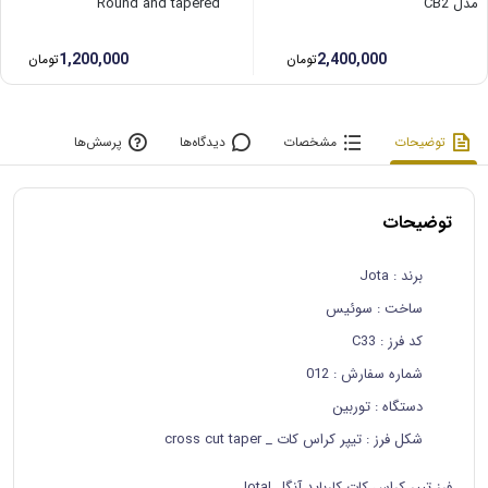
مدل CB2
Round and tapered
1,200,000
2,400,000
تومان
تومان
توضیحات
مشخصات
دیدگاه‌ها
پرسش‌ها
توضیحات
برند
: Jota
ساخت
: سوئیس
کد فرز
: C33
شماره سفارش
: 012
دستگاه
: توربین
شکل فرز
: تیپر کراس کات _ cross cut taper
فرز تیپر کراس کات کارباید آنگل |Jota