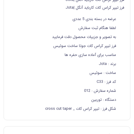
فرز تیپر کراس کات کارباید آنگل |Jota
عرضه در بسته بندی 5 عددی
لطفا هنگام ثبت سفارش
به تصویر و جزییات محصول دقت فرمایید
فرز تیپر کراس کات جوتا ساخت سوئیس
مناسب برای آماده سازی حفره ها
برند
: Jota
ساخت
: سوئیس
کد فرز
: C33
شماره سفارش
: 012
دستگاه
: توربین
شکل فرز
: تیپر کراس کات _ cross cut taper