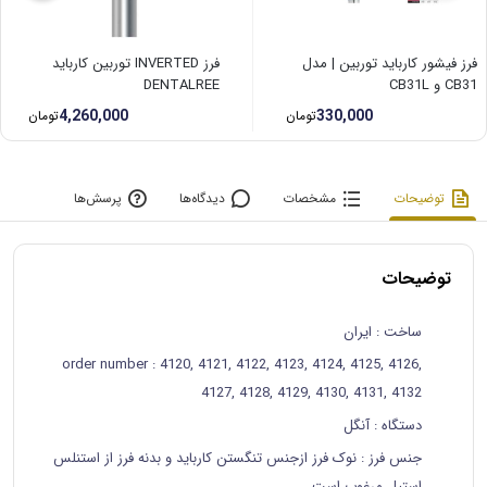
فرز فیشور کارباید توربین | مدل
فرز INVERTED توربین کارباید
CB31 و CB31L
DENTALREE
4,260,000
330,000
تومان
تومان
توضیحات
مشخصات
دیدگاه‌ها
پرسش‌ها
توضیحات
ساخت
: ایران
order number
: 4120, 4121, 4122, 4123, 4124, 4125, 4126,
4127, 4128, 4129, 4130, 4131, 4132
دستگاه
: آنگل
جنس فرز
: نوک فرز ازجنس تنگستن کارباید و بدنه فرز از استنلس
استیل مرغوب است