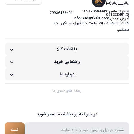
شماره تماس: 09128583349 -
09936166481
09122849148
آدرس ایمیل:
info@adentkala.com
هفت روز هفته ، 24 ساعت شبانه‌روز پاسخگوی شما
هستیم.
با آدنت کالا
راهنمایی خرید
درباره ما
رسانه های خبری ما
در خبرنامه پر تخفیف ما عضو شوید
ثبت