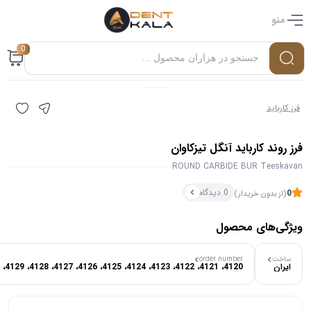
منو
0
فرز کارباید
فرز روند کارباید آنگل تیزکاوان
ROUND CARBIDE BUR Teeskavan
0 دیدگاه
0
(از بدون خریدار)
ویژگی‌های محصول
۰ بازدید در ۲۴ ساعت اخیر
ساخت
order number
ایران
4120، 4121، 4122، 4123، 4124، 4125، 4126، 4127، 4128، 4129، 4130، 4131، 4132
۰ خریدار در ۱ ماه اخیر