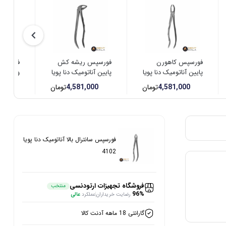
فورسپس کاهورن
فورسپس ریشه کش
فورسپس
پایین آناتومیک دنا پویا
پایین آناتومیک دنا پویا
ویژه بالا د
4110
4111
4,581,000
تومان
4,581,000
تومان
00
فورسپس سانترال بالا آناتومیک دنا پویا
4102
فروشگاه تجهیزات ارتودنسی
منتخب
96%
رضایت خریداران
عملکرد
عالی
گارانتی 18 ماهه آدنت کالا