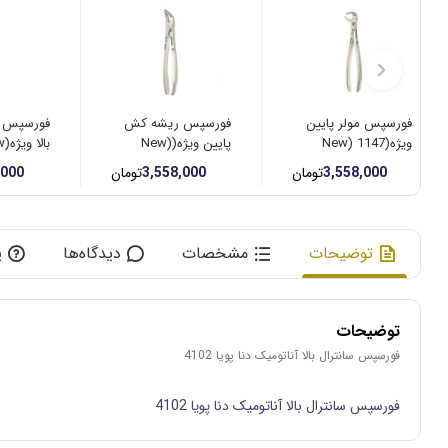
فورسپس مولر پایین
فورسپس ریشه کش
فورسپس 
ویژه(New) 1147
پایین ویژه(New)
1135
1145
3,558,000
تومان
3,558,000
تومان
,000
توضیحات
مشخصات
دیدگاه‌ها
پ
توضیحات
فورسپس سانترال بالا آناتومیک دنا پویا 4102
فورسپس سانترال بالا آناتومیک دنا پویا 4102