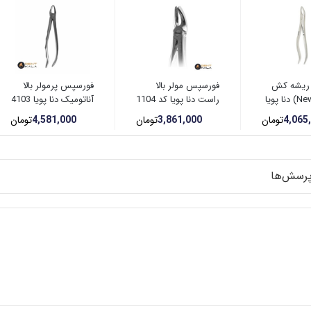
ریشه کش
فورسپس مولر بالا
فورسپس پرمولر بالا
بالا ویژه(New) دنا پویا
راست دنا پویا کد 1104
آناتومیک دنا پویا 4103
4,065
تومان
3,861,000
تومان
4,581,000
تومان
رسش‌ها