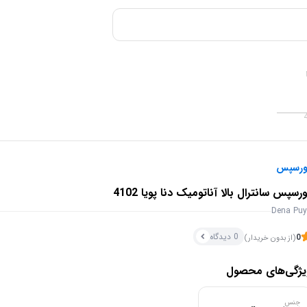
ورسپس
رسپس سانترال بالا آناتومیک دنا پویا 4102
Dena Pu
0 دیدگاه
0
(از بدون خریدار)
یژگی‌های محصول
جنس