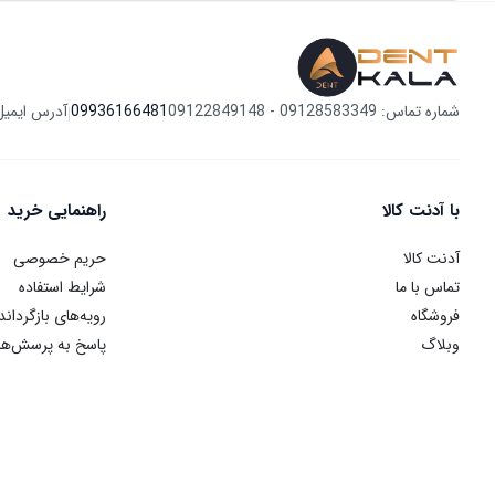
شماره تماس: 09128583349 - 09122849148
09936166481
آدرس ایمیل
|
با آدنت کالا
راهنمایی خرید
آدنت کالا
حریم خصوصی
تماس با ما
شرایط استفاده
فروشگاه
رویه‌های بازگرداند
وبلاگ
پاسخ به پرسش‌ها