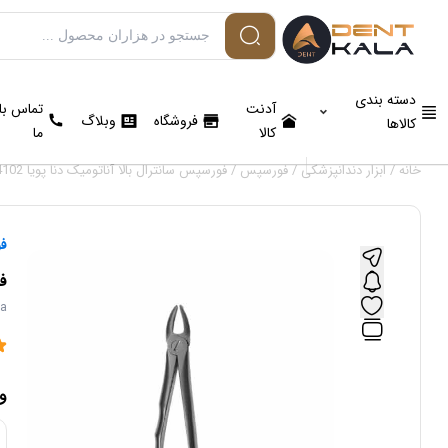
دسته بندی
آدنت
تماس با
فروشگاه
وبلاگ
کالاها
کالا
ما
خانه
/
ابزار دندانپزشکی
/
فورسپس
/ فورسپس سانترال بالا آناتومیک دنا پویا 4102
ف
فو
ya
و