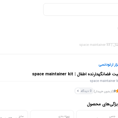
space ma
زار ارتودنسی
ت فضانگهدارنده اطفال | space maintainer kit
space maintainer k
0 دیدگاه
0
(از بدون خریدار)
یژگی‌های محصول
جنس
بسته بندی
سایز