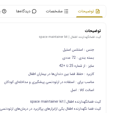
توضیحات
مشخصات
دیدگاه‌ها
پ
توضیحات
كيت فضانگهدارنده اطفال | space maintainer kit
جنس
: استنلس استیل
بسته بندی
: 72 عددی
سایز
: از شماره 25 تا +42
کاربرد
: حفظ فضا بین دندان‌ها در بیماران اطفال
مناسب برای
: استفاده در ارتودنسی پیشگیری و مداخله‌ای کودکان
اصالت کالا
: اصل
كيت فضانگهدارنده اطفال | space maintainer kit
کیت فضا نگهدارنده اطفال یکی ازابزارهای پرکاربرد در درمان‌های ارتودنس