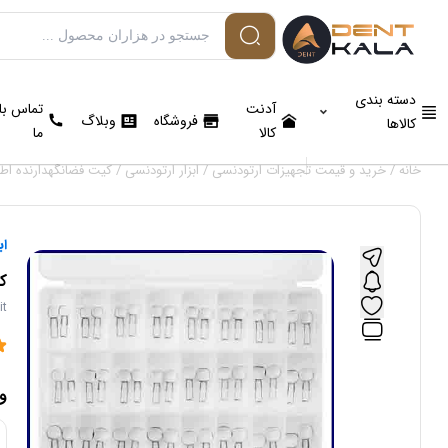
دسته بندی
آدنت
تماس با
فروشگاه
وبلاگ
کالاها
کالا
ما
خانه
/
خرید و قیمت تجهیزات ارتودنسی
/
ابزار ارتودنسی
/ كيت فضانگهدارنده اطفال | intainer kit
اب
كي
it
و