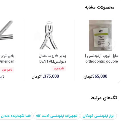
محصولات مشابه
دابل تیوب ارتودنسی |
پلایر دلاروسا دنتال
پلایر تری 
orthodontic double
دیوایس|DENTAL
American
odontics
DEVICES
tube
ناموجود
ناموجود
565,000
تومان
1,375,000
تومان
تم
تگ‌های مرتبط
ابزار ارتودنسی کودکان
تجهیزات ارتودنسی آدنت کالا
فضا نگهدارنده دندان