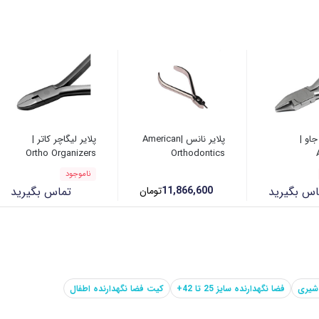
جاو |
پلایر نانس |American
پلایر لیگاچر کاتر |
Ortho Organizers
Orthodontics
Orth
ناموجود
اس بگیرید
11,866,600
تومان
تماس بگیرید
 شیری
فضا نگهدارنده سایز 25 تا 42+
کیت فضا نگهدارنده اطفال