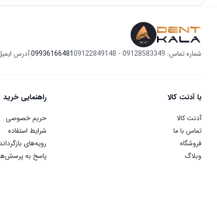
شماره تماس: 09128583349 - 09122849148
09936166481
آدرس ایمیل
|
با آدنت کالا
راهنمایی خرید
آدنت کالا
حریم خصوصی
تماس با ما
شرایط استفاده
فروشگاه
رویه‌های بازگرداند
وبلاگ
پاسخ به پرسش‌ها