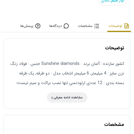
نوار صیقل دندان
توضیحات
مشخصات
دیدگاه‌ها
پرسش‌ها
توضیحات
کشور سازنده : آلمان برند : Sunshine diamonds جنس : فولاد زنگ‌
نزن سایز : 4 میلیمتر, 6 میلیمتر انتخاب مدل : دو طرفه, یک طرفه
بسته بندی : 12 عددی ارتودنسی تنها نصب براکت و سیم نیست؛
ابزارهای جانبی مانند نوار استریپ ارتودنسی سان شاین دیاموند نقش
مشاهده ادامه معرفی
بسیار مهمی در کیفیت درمان دارند. این ابزار ارتودنسی نوارها به صاف
کردن سطح دندان ها، اصلاح فواصل بین دندان ها و جلوگیری از
آسیب به لثه ها کمک می کنند. استفاده از آن ها باعث می شود روند
مشخصات
درمان سریع تر، دقیق تر و راحت تر شود و تجربه بیمار به شکل قابل