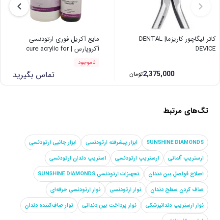
کاتر لیگاچور کاریزما| DENTAL
مایع آکریل فوری ارتودنسی
DEVICE
آکروپارس | cure acrylic for
orthodontic
ناموجود
2,375,000
تماس بگیرید
تومان
تگ‌های مرتبط
SUNSHINE DIAMONDS
ابزار پیشرفته ارتودنسی
ابزار جانبی ارتودنسی
ارستریپ آلمانی
ارستریپ ارتودنسی
استریپ دندان ارتودنسی
اصلاح فواصل بین دندان
تجهیزات ارتودنسی SUNSHINE DIAMONDS
صاف کردن سطح دندان
نوار ارتودنسی
نوار ارتودنسی حرفه‌ای
نوار ارستریپ دندانپزشکی
نوار پرداخت بین دندانی
نوار صاف‌کننده دندان