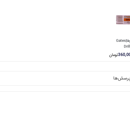
گیتس پروفا|Gates
Dri
360,0
تومان
رسش‌ها