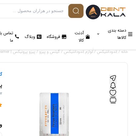
دسته بندی
آدنت
تماس با
فروشگاه
وبلاگ
کالاها
کالا
ما
خانه
/
اِندودانتیکس
/
لوازم اِندودانتیکس
/
گیتس و پیزو
/ پیزو پرونیکس | pronix peeso reamer
گی
پیز
er
و