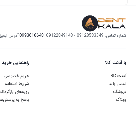
شماره تماس: 09128583349 - 09122849148
09936166481
آدرس ایمیل
|
با آدنت کالا
راهنمایی خرید
آدنت کالا
حریم خصوصی
تماس با ما
شرایط استفاده
فروشگاه
رویه‌های بازگرداند
وبلاگ
پاسخ به پرسش‌ها