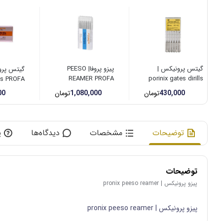
گیتس پرونیکس |
پیزو پروفا| PEESO
REAMER PROFA
porinix gates dirills
lls PROFA
430,000
تومان
1,080,000
تومان
00
توضیحات
مشخصات
دیدگاه‌ها
پ
توضیحات
پیزو پرونیکس | pronix peeso reamer
پیزو پرونیکس | pronix peeso reamer