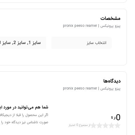
مشخصات
پیزو پرونیکس | pronix peeso reamer
سایز 1, سایز 2, سایز 3, سایز 4, سایز 5, سایز 6
انتخاب سایز
دیدگاه‌ها
پیزو پرونیکس | pronix peeso reamer
شما هم می‌توانید در مورد ای
0
اگر این محصول را قبلا از دیجیکا
از 5
صورت ناشناس نیز دیدگاه خود را 
از مجموع 0 امتیاز