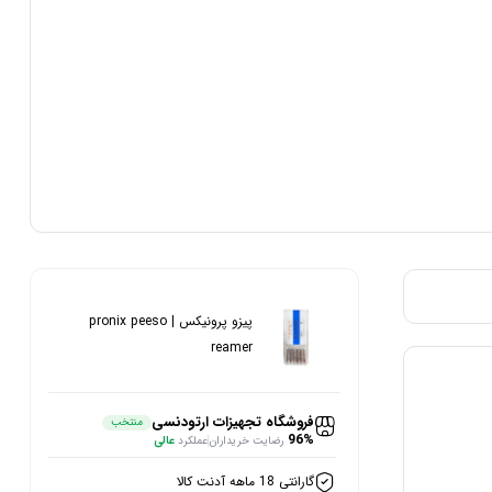
پیزو پرونیکس | pronix peeso
reamer
فروشگاه تجهیزات ارتودنسی
منتخب
96%
رضایت خریداران
عملکرد
عالی
گارانتی 18 ماهه آدنت کالا